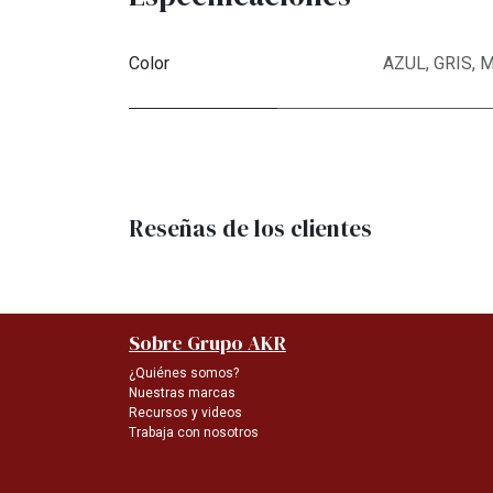
Color
AZUL
,
GRIS
,
M
Reseñas de los clientes
Sobre Grupo AKR
¿Quiénes somos?
Nuestras marcas
Recursos y videos
Trabaja con nosotros