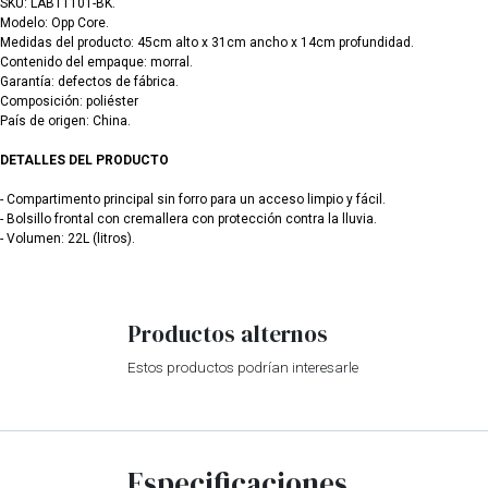
SKU: LAB11101-BK.
Modelo: Opp Core.
Medidas del producto: 45cm alto x 31cm ancho x 14cm profundidad.
Contenido del empaque: morral.
Garantía: defectos de fábrica.
Composición: poliéster
País de origen: China.
DETALLES DEL PRODUCTO
- Compartimento principal sin forro para un acceso limpio y fácil.
- Bolsillo frontal con cremallera con protección contra la lluvia.
- Volumen: 22L (litros).
Productos alternos
Estos productos podrían interesarle
Especificaciones