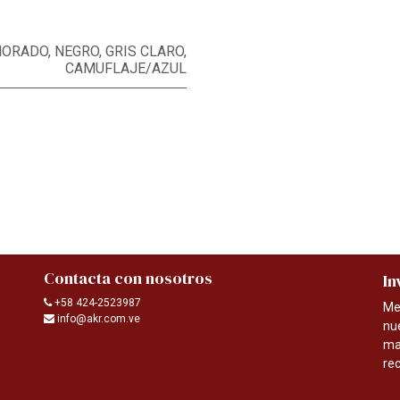
ORADO
,
NEGRO
,
GRIS CLARO
,
CAMUFLAJE/AZUL
Contacta con nosotros
In
+58 424-2523987
Me
info@akr.com.ve
nu
ma
re