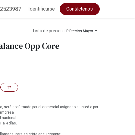
2523987
Identificarse
Contáctenos
Lista de precios:
LP Precios Mayor
alance Opp Core
, será confirmado por el comercial asignado a usted o por
 empresa
l nacional.
1 a 4 días.
lamada, para asistirte en tu compra: