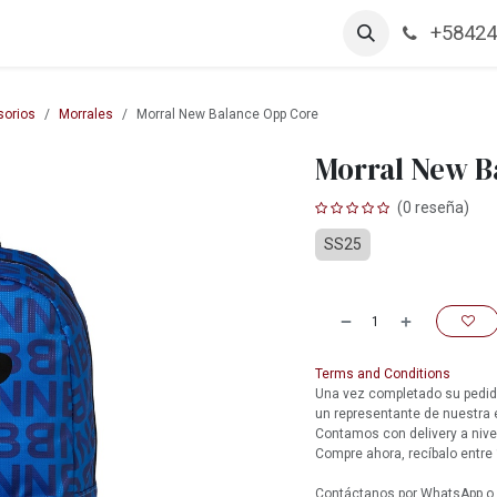
+58424
arcas
Productos
Contáctanos
Empleos
orios
Morrales
Morral New Balance Opp Core
Morral New B
(0 reseña)
SS25
Terms and Conditions
Una vez completado su pedido
un representante de nuestra
Contamos con delivery a nive
Compre ahora, recíbalo entre 
Contáctanos por WhatsApp o l