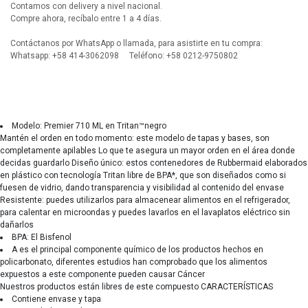
Contamos con delivery a nivel nacional.
Compre ahora, recíbalo entre 1 a 4 días.
Contáctanos por WhatsApp o llamada, para asistirte en tu compra:
Whatsapp: +58 414-3062098 Teléfono: +58 0212-9750802
Modelo: Premier 710 ML en Tritan™negro
Mantén el orden en todo momento: este modelo de tapas y bases, son
completamente apilables Lo que te asegura un mayor orden en el área donde
decidas guardarlo Diseño único: estos contenedores de Rubbermaid elaborados
en plástico con tecnología Tritan libre de BPA*, que son diseñados como si
fuesen de vidrio, dando transparencia y visibilidad al contenido del envase
Resistente: puedes utilizarlos para almacenear alimentos en el refrigerador,
para calentar en microondas y puedes lavarlos en el lavaplatos eléctrico sin
dañarlos
BPA: El Bisfenol
A es el principal componente químico de los productos hechos en
policarbonato, diferentes estudios han comprobado que los alimentos
expuestos a este componente pueden causar Cáncer
Nuestros productos están libres de este compuesto CARACTERÍSTICAS
Contiene envase y tapa