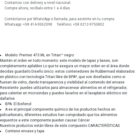
Contamos con delivery a nivel nacional.
Compre ahora, recíbalo entre 1 a 4 días.
Contáctanos por WhatsApp o llamada, para asistirte en tu compra:
Whatsapp: +58 414-3062098 Teléfono: +58 0212-9750802
Modelo: Premier 473 ML en Tritan™ negro
Mantén el orden en todo momento: este modelo de tapas y bases, son
completamente apilables Lo que te asegura un mayor orden en el área donde
decidas guardarlo Diseño único: estos contenedores de Rubbermaid elaborados
en plástico con tecnología Tritan libre de BPA*, que son diseñados como si
fuesen de vidrio, dando transparencia y visibilidad al contenido del envase
Resistente: puedes utilizarlos para almacenear alimentos en el refrigerador,
para calentar en microondas y puedes lavarlos en el lavaplatos eléctrico sin
dañarlos
BPA: El Bisfenol
A es el principal componente químico de los productos hechos en
policarbonato, diferentes estudios han comprobado que los alimentos
expuestos a este componente pueden causar Cáncer
Nuestros productos están libres de este compuesto CARACTERÍSTICAS
Contiene envase y tapa