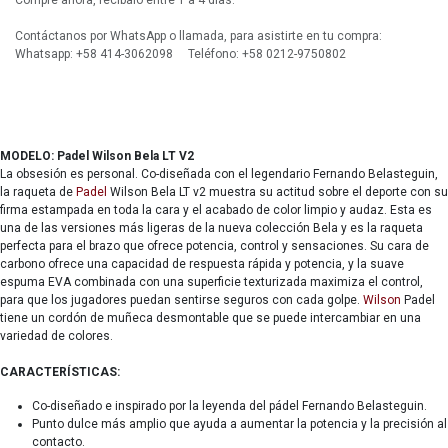
Compre ahora, recíbalo entre 1 a 4 días.
Contáctanos por WhatsApp o llamada, para asistirte en tu compra:
Whatsapp: +58 414-3062098 Teléfono: +58 0212-9750802
MODELO: Padel Wilson Bela LT V2
La obsesión es personal. Co-diseñada con el legendario Fernando Belasteguin,
la raqueta de
Padel
Wilson Bela LT v2 muestra su actitud sobre el deporte con su
firma estampada en toda la cara y el acabado de color limpio y audaz. Esta es
una de las versiones más ligeras de la nueva colección Bela y es la raqueta
perfecta para el brazo que ofrece potencia, control y sensaciones. Su cara de
carbono ofrece una capacidad de respuesta rápida y potencia, y la suave
espuma EVA combinada con una superficie texturizada maximiza el control,
para que los jugadores puedan sentirse seguros con cada golpe.
Wilson
Padel
tiene un cordón de muñeca desmontable que se puede intercambiar en una
variedad de colores.
CARACTERÍSTICAS:
Co-diseñado e inspirado por la leyenda del pádel Fernando Belasteguin.
Punto dulce más amplio que ayuda a aumentar la potencia y la precisión al
contacto.