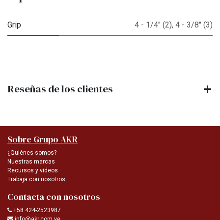
Grip
4 - 1/4" (2)
,
4 - 3/8" (3)
Reseñas de los clientes
Sobre Grupo AKR
¿Quiénes somos?
Nuestras marcas
Recursos y videos
Trabaja con nosotros
Contacta con nosotros
+58 424-2523987
info@akr.com.ve