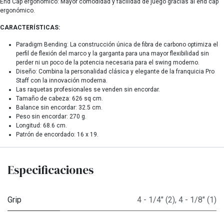
End Cap ergonómico: Mayor comodidad y facilidad de juego gracias al end cap
ergonómico.
CARACTERÍSTICAS:
Paradigm Bending: La construcción única de fibra de carbono optimiza el
perfil de flexión del marco y la garganta para una mayor flexibilidad sin
perder ni un poco de la potencia necesaria para el swing moderno.
Diseño: Combina la personalidad clásica y elegante de la franquicia Pro
Staff con la innovación moderna.
Las raquetas profesionales se venden sin encordar.
Tamaño de cabeza: 626 sq cm.
Balance sin encordar: 32.5 cm.
Peso sin encordar: 270 g.
Longitud: 68.6 cm.
Patrón de encordado: 16 x 19.
Especificaciones
Grip
4 - 1/4" (2)
,
4 - 1/8" (1)