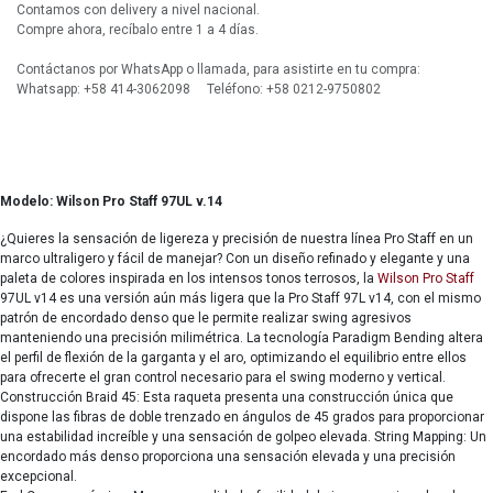
Contamos con delivery a nivel nacional.
Compre ahora, recíbalo entre 1 a 4 días.
Contáctanos por WhatsApp o llamada, para asistirte en tu compra:
Whatsapp: +58 414-3062098 Teléfono: +58 0212-9750802
Modelo: Wilson Pro Staff 97UL v.14
¿Quieres la sensación de ligereza y precisión de nuestra línea Pro Staff en un
marco ultraligero y fácil de manejar? Con un diseño refinado y elegante y una
paleta de colores inspirada en los intensos tonos terrosos, la
Wilson
Pro Staff
97UL v14 es una versión aún más ligera que la Pro Staff 97L v14, con el mismo
patrón de encordado denso que le permite realizar swing agresivos
manteniendo una precisión milimétrica. La tecnología Paradigm Bending altera
el perfil de flexión de la garganta y el aro, optimizando el equilibrio entre ellos
para ofrecerte el gran control necesario para el swing moderno y vertical.
Construcción Braid 45: Esta raqueta presenta una construcción única que
dispone las fibras de doble trenzado en ángulos de 45 grados para proporcionar
una estabilidad increíble y una sensación de golpeo elevada. String Mapping: Un
encordado más denso proporciona una sensación elevada y una precisión
excepcional.