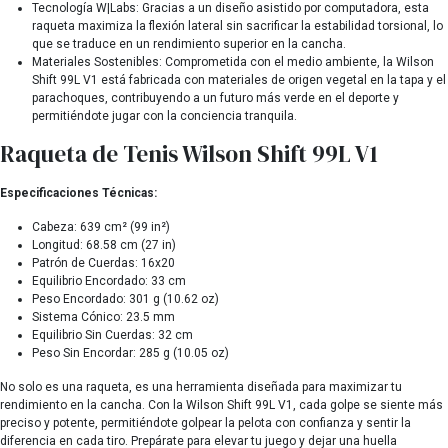
Tecnología W|Labs: Gracias a un diseño asistido por computadora, esta
raqueta maximiza la flexión lateral sin sacrificar la estabilidad torsional, lo
que se traduce en un rendimiento superior en la cancha.
Materiales Sostenibles: Comprometida con el medio ambiente, la Wilson
Shift 99L V1 está fabricada con materiales de origen vegetal en la tapa y el
parachoques, contribuyendo a un futuro más verde en el deporte y
permitiéndote jugar con la conciencia tranquila.
Raqueta de Tenis Wilson Shift 99L V1
Especificaciones Técnicas:
Cabeza: 639 cm² (99 in²)
Longitud: 68.58 cm (27 in)
Patrón de Cuerdas: 16x20
Equilibrio Encordado: 33 cm
Peso Encordado: 301 g (10.62 oz)
Sistema Cónico: 23.5 mm
Equilibrio Sin Cuerdas: 32 cm
Peso Sin Encordar: 285 g (10.05 oz)
No solo es una raqueta, es una herramienta diseñada para maximizar tu
rendimiento en la cancha. Con la Wilson Shift 99L V1, cada golpe se siente más
preciso y potente, permitiéndote golpear la pelota con confianza y sentir la
diferencia en cada tiro. Prepárate para elevar tu juego y dejar una huella