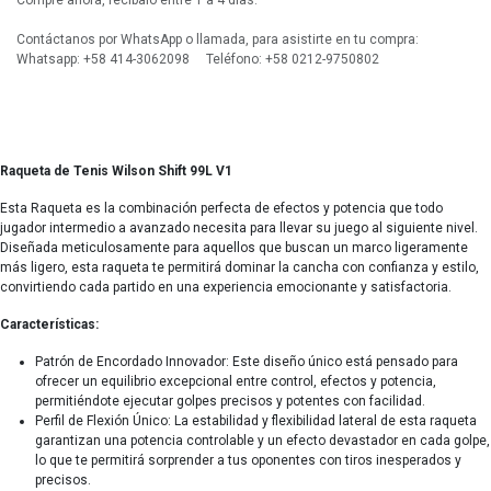
Compre ahora, recíbalo entre 1 a 4 días.
Contáctanos por WhatsApp o llamada, para asistirte en tu compra:
Whatsapp: +58 414-3062098 Teléfono: +58 0212-9750802
Raqueta de Tenis Wilson Shift 99L V1
Esta Raqueta es la combinación perfecta de efectos y potencia que todo
jugador intermedio a avanzado necesita para llevar su juego al siguiente nivel.
Diseñada meticulosamente para aquellos que buscan un marco ligeramente
más ligero, esta raqueta te permitirá dominar la cancha con confianza y estilo,
convirtiendo cada partido en una experiencia emocionante y satisfactoria.
Características:
Patrón de Encordado Innovador: Este diseño único está pensado para
ofrecer un equilibrio excepcional entre control, efectos y potencia,
permitiéndote ejecutar golpes precisos y potentes con facilidad.
Perfil de Flexión Único: La estabilidad y flexibilidad lateral de esta raqueta
garantizan una potencia controlable y un efecto devastador en cada golpe,
lo que te permitirá sorprender a tus oponentes con tiros inesperados y
precisos.