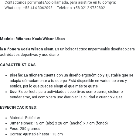
Contáctanos por WhatsApp o llamada, para asistirte en tu compra:
Whatsapp: +58 414-3062098 Teléfono: +58 0212-9750802
Modelo: Riñonera Koala Wilson Ulsan
la
Riñonera Koala Wilson Ulsan
. Es un bolso táctico impermeable diseñado para
actividades deportivas y uso diario.
CARACTERÍSTICAS
:
Diseño
: La riñonera cuenta con un diseño ergonómico y ajustable que se
adapta cómodamente a tu cuerpo. Está disponible en varios colores y
estilos, por lo que puedes elegir el que más te guste.
Uso
: Es perfecta para actividades deportivas como correr, ciclismo,
senderismo, así como para uso diario en la ciudad o cuando viajes.
ESPECIFICACIONES
:
Material: Poliéster
Dimensiones: 15 cm (alto) x 28 cm (ancho) x 7 cm (fondo)
Peso: 250 gramos
Correa: Ajustable hasta 110 cm