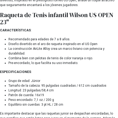
divertido, inspirado en el prestigioso torneo US Open, añade un toque atractivo
que seguramente encantará a los jóvenes jugadores.
Raqueta de Tenis infantil Wilson US OPEN
23"
CARACTERÍSTICAS
:
Recomendado para edades de 7 a 8 años.
Diseño divertido en el aro de raqueta inspirado en el US Open
La construcción AirLite Alloy crea un marco liviano con potencia y
durabilidad.
Combina bien con pelotas de tenis de color naranja o rojo.
Pre-encordado, lo que facilita su uso inmediato.
ESPECIFICACIONES
:
Grupo de edad: Júnior
Tamaño de la cabeza: 95 pulgadas cuadradas / 612 cm cuadrados
Longitud: 23 pulgadas/58,4 cm
Patrón de cuerda: 16x19
Peso encordado: 7,1 oz / 200 g
Equilibrio sin cuerdas: 3 pt HL / 28 cm
Es importante destacar que las raquetas junior se despachan encordadas, lo