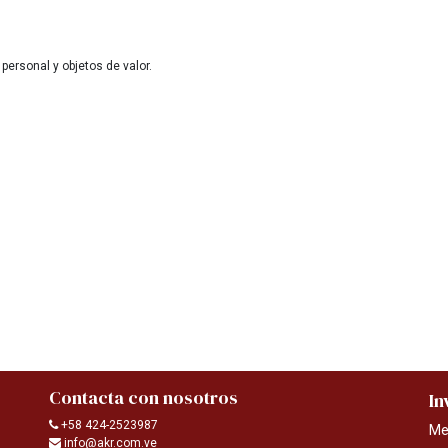
personal y objetos de valor.
Contacta con nosotros
In
+58 424-2523987
Me
info@akr.com.ve