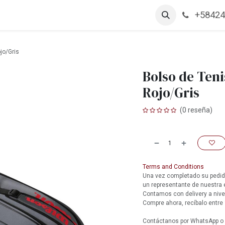
+58424
arcas
Productos
Contáctanos
Empleos
jo/Gris
Bolso de Ten
Rojo/Gris
(0 reseña)
Terms and Conditions
Una vez completado su pedido
un representante de nuestra
Contamos con delivery a nive
Compre ahora, recíbalo entre 
Contáctanos por WhatsApp o l