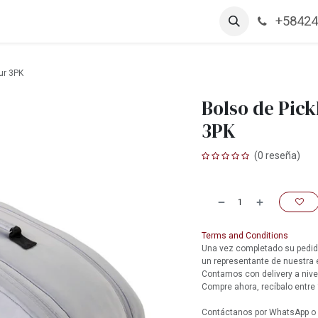
+58424
arcas
Productos
Contáctanos
Empleos
ur 3PK
Bolso de Pick
3PK
(0 reseña)
Terms and Conditions
Una vez completado su pedido
un representante de nuestra
Contamos con delivery a nive
Compre ahora, recíbalo entre 
Contáctanos por WhatsApp o l