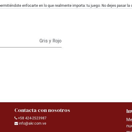
rmitiéndote enfocarte en lo que realmente importa: tu juego. No dejes pasar la opo
Gris y Rojo
Contacta con nosotros
In
+58 424-2523987
Me
info@akr.com.ve
nu
ma