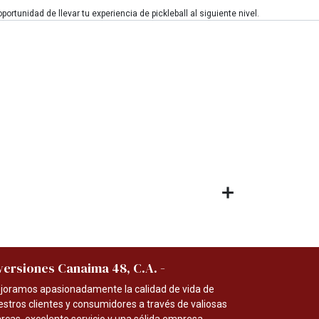
rtunidad de llevar tu experiencia de pickleball al siguiente nivel.
-
versiones Canaima 48, C.A.
joramos apasionadamente la calidad de vida de
estros clientes y consumidores a través de valiosas
rcas, excelente servicio y una sólida empresa