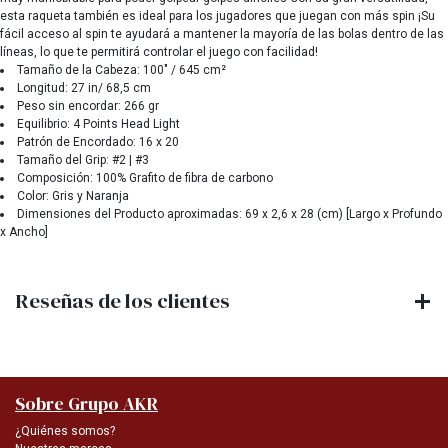
esta raqueta también es ideal para los jugadores que juegan con más spin ¡Su
fácil acceso al spin te ayudará a mantener la mayoría de las bolas dentro de las
líneas, lo que te permitirá controlar el juego con facilidad!
Tamaño de la Cabeza: 100" / 645 cm²
Longitud: 27 in/ 68,5 cm
Peso sin encordar: 266 gr
Equilibrio: 4 Points Head Light
Patrón de Encordado: 16 x 20
Tamaño del Grip: #2 | #3
Composición: 100% Grafito de fibra de carbono
Color: Gris y Naranja
Dimensiones del Producto aproximadas: 69 x 2,6 x 28 (cm) [Largo x Profundo
x Ancho]
Reseñas de los clientes
Sobre Grupo AKR
¿Quiénes somos?