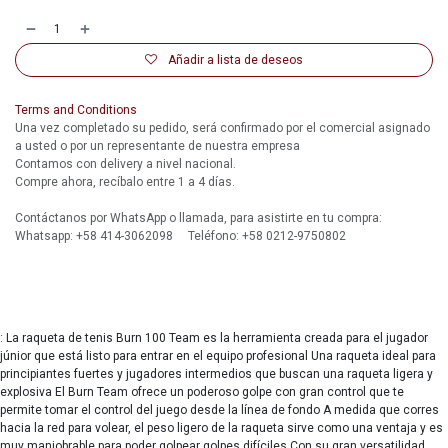
Añadir a lista de deseos
Terms and Conditions
Una vez completado su pedido, será confirmado por el comercial asignado
a usted o por un representante de nuestra empresa
Contamos con delivery a nivel nacional.
Compre ahora, recíbalo entre 1 a 4 días.
Contáctanos por WhatsApp o llamada, para asistirte en tu compra:
Whatsapp: +58 414-3062098 Teléfono: +58 0212-9750802
: La raqueta de tenis Burn 100 Team es la herramienta creada para el jugador
júnior que está listo para entrar en el equipo profesional Una raqueta ideal para
principiantes fuertes y jugadores intermedios que buscan una raqueta ligera y
explosiva El Burn Team ofrece un poderoso golpe con gran control que te
permite tomar el control del juego desde la línea de fondo A medida que corres
hacia la red para volear, el peso ligero de la raqueta sirve como una ventaja y es
muy maniobrable para poder golpear golpes difíciles Con su gran versatilidad,