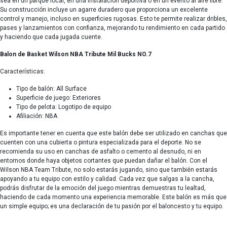
sea en un parque local, en una instalación deportiva o en un evento al aire libre.
Su construcción incluye un agarre duradero que proporciona un excelente
control y manejo, incluso en superficies rugosas. Esto te permite realizar dribles,
pases y lanzamientos con confianza, mejorando tu rendimiento en cada partido
y haciendo que cada jugada cuente.
Balon de Basket Wilson NBA Tribute Mil Bucks NO.7
Características:
Tipo de balón: All Surface
Superficie de juego: Exteriores
Tipo de pelota: Logotipo de equipo
Afiliación: NBA
Es importante tener en cuenta que este balón debe ser utilizado en canchas que
cuenten con una cubierta o pintura especializada para el deporte. No se
recomienda su uso en canchas de asfalto o cemento al desnudo, ni en
entornos donde haya objetos cortantes que puedan dañar el balón. Con el
Wilson NBA Team Tribute, no solo estarás jugando, sino que también estarás
apoyando a tu equipo con estilo y calidad. Cada vez que salgas a la cancha,
podrás disfrutar de la emoción del juego mientras demuestras tu lealtad,
haciendo de cada momento una experiencia memorable. Este balón es más que
un simple equipo; es una declaración de tu pasión por el baloncesto y tu equipo.