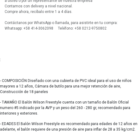
a usted o por un representante de nuestra empresa
Contamos con delivery a nivel nacional.
Compre ahora, recíbalo entre 1 a 4 días.
Contáctanos por WhatsApp o llamada, para asistirte en tu compra:
Whatsapp: +58 414-3062098 Teléfono: +58 0212-9750802
:
- COMPOSICIÓN Diseñado con una cubierta de PVC ideal para el uso de niños
mayores a 12 años, Cámara de butilo para una mejor retención de aire,
Construcción de 18 paneles
- TAMAÑO El Balón Wilson Freestyle cuenta con un tamaño de Balón Oficial
numero #5 indicado por la AVP y un peso del 260 - 280 gr, recomendado para
interiores y exteriores.
- EDADES El Balón Wilson Freestyle es recomendado para edades de 12 años en
adelante, el balón requiere de una presión de aire para inflar de 28 a 35 kg/cm2.