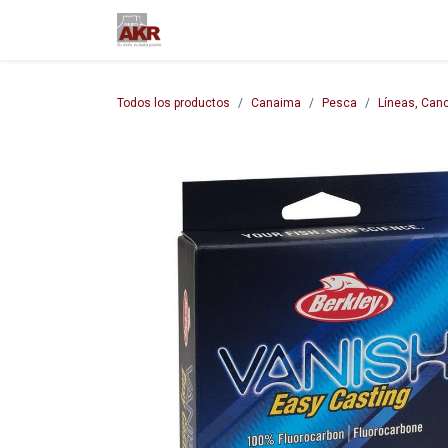
Ir al contenido
Inicio
Nuestra empresa
M
Todos los productos
Canaima
Pesca
Líneas, Can