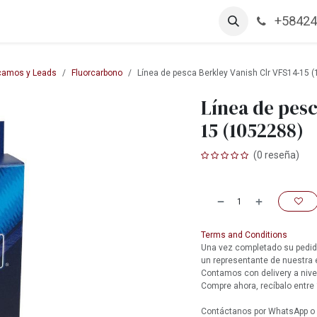
+58424
arcas
Productos
Contáctanos
Empleos
camos y Leads
Fluorcarbono
Línea de pesca Berkley Vanish Clr VFS14-15 
Línea de pesc
15 (1052288)
(0 reseña)
Terms and Conditions
Una vez completado su pedido
un representante de nuestra
Contamos con delivery a nive
Compre ahora, recíbalo entre 
Contáctanos por WhatsApp o l